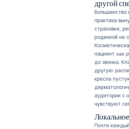
другой сп
Большинство 
практика вын
страховке, р
родинкой не 
Косметическа
пациент
как р
до звонка. К
другую: расп
кресла пусту
дерматологич
аудитории с 
чувствуют се
Локальное
Почти каждый