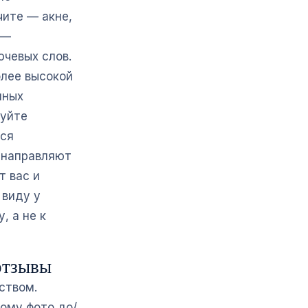
чите — акне,
 —
ючевых слов.
олее высокой
нных
руйте
тся
ы направляют
т вас и
 виду у
, а не к
 отзывы
ством.
тому фото до/