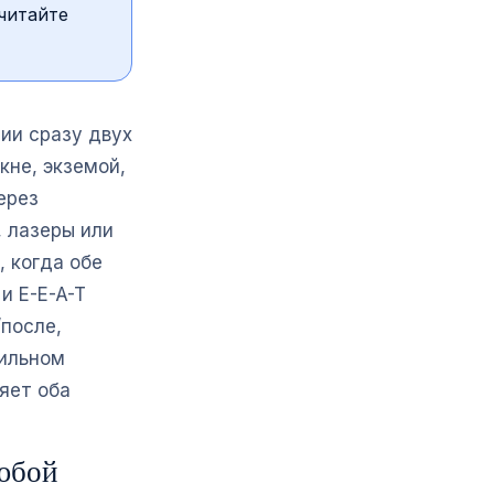
читайте
ии сразу двух
кне, экземой,
ерез
, лазеры или
, когда обе
и E-E-A-T
после,
сильном
яет оба
любой