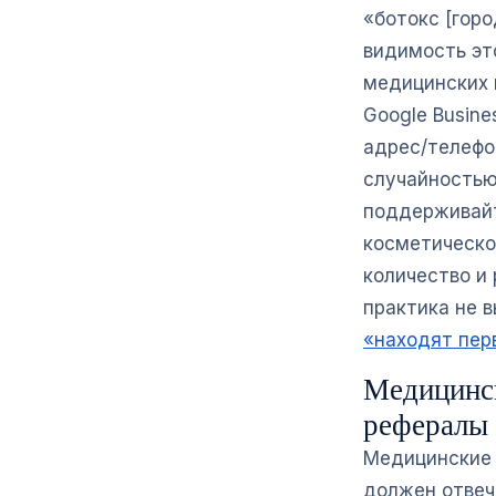
«ботокс [горо
видимость эт
медицинских 
Google Busine
адрес/телефо
случайностью
поддерживайт
косметическо
количество и
практика не 
«находят пер
Медицинск
рефералы
Медицинские 
должен отвеч