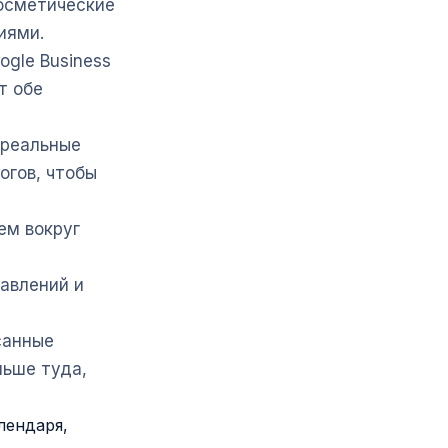
осметические
иями.
gle Business
т обе
 реальные
огов, чтобы
ем вокруг
авлений и
санные
льше туда,
лендаря,