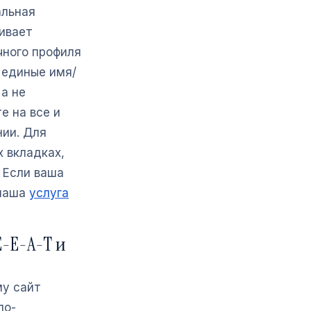
альная
ивает
чного профиля
и единые имя/
а не
е на все и
ии. Для
 вкладках,
 Если ваша
 наша
услуга
-E-A-T и
му сайт
по-