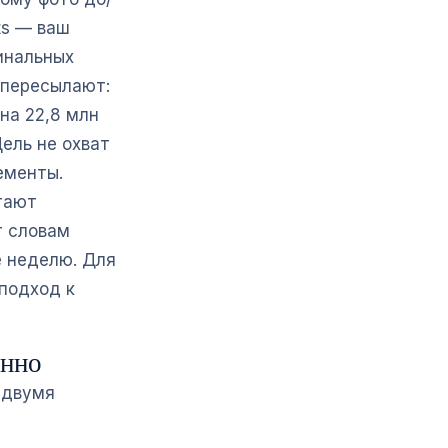
ts — ваш
инальных
 пересылают:
на 22,8 млн
Цель не охват
ементы.
тают
т словам
е неделю. Для
подход к
енно
 двумя