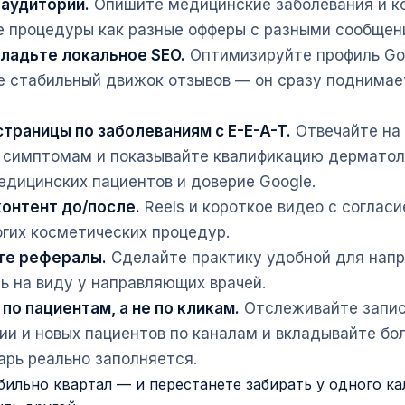
 аудитории.
Опишите медицинские заболевания и к
 процедуры как разные офферы с разными сообщен
ладьте локальное SEO.
Оптимизируйте профиль Goo
е стабильный движок отзывов — он сразу поднимае
траницы по заболеваниям с E-E-A-T.
Отвечайте на
 симптомам и показывайте квалификацию дерматол
едицинских пациентов и доверие Google.
онтент до/после.
Reels и короткое видео с согласи
гих косметических процедур.
те рефералы.
Сделайте практику удобной для напр
ь на виду у направляющих врачей.
по пациентам, а не по кликам.
Отслеживайте запи
ии и новых пациентов по каналам и вкладывайте бо
арь реально заполняется.
бильно квартал — и перестанете забирать у одного ка