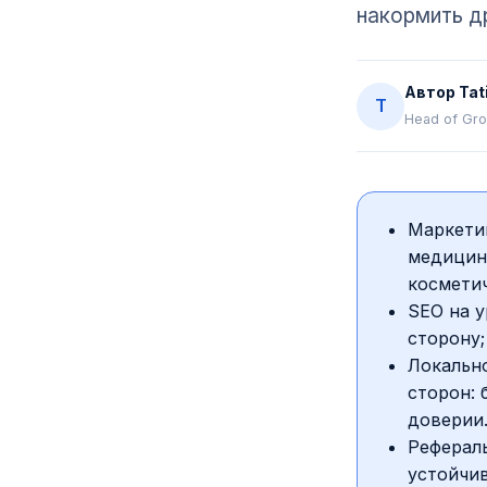
накормить д
Автор
Tat
T
Head of Gro
Маркетин
медицинс
косметич
SEO на 
сторону;
Локально
сторон: 
доверии
Реферал
устойчи