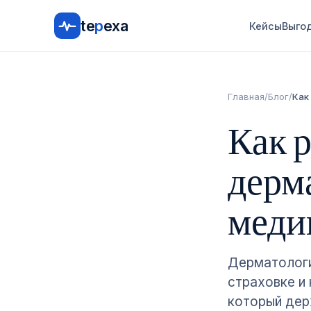
te
p
exa
Кейсы
Выго
Главная
/
Блог
/
Как
Как 
дерм
меди
Дерматологи
страховке и 
который дер