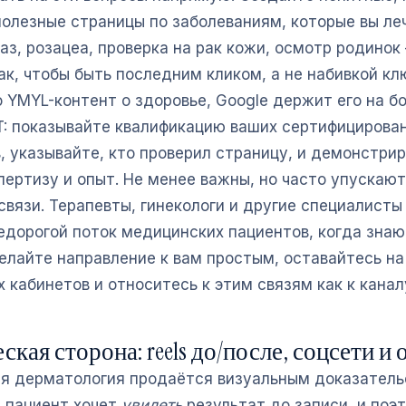
олезные страницы по заболеваниям, которые вы ле
аз, розацеа, проверка на рак кожи, осмотр родинок
к, чтобы быть последним кликом, а не набивкой кл
о YMYL-контент о здоровье, Google держит его на б
-T: показывайте квалификацию ваших сертифицирова
, указывайте, кто проверил страницу, и демонстри
пертизу и опыт. Не менее важны, но часто упускаю
связи. Терапевты, гинекологи и другие специалист
едорогой поток медицинских пациентов, когда знаю
елайте направление к вам простым, оставайтесь на
кабинетов и относитесь к этим связям как к каналу
кая сторона: reels до/после, соцсети и
я дерматология продаётся визуальным доказатель
 пациент хочет
увидеть
результат до записи, и поэ