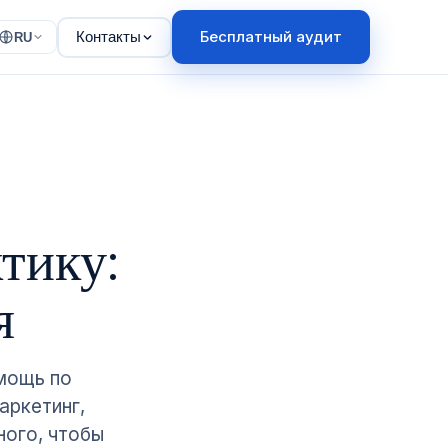
Бесплатный аудит
Контакты
RU
тику:
я
мощь по
аркетинг,
ного, чтобы