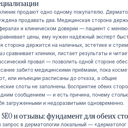
ециализации
клиник продают одно одному покупателю. Дермато
уждена продавать два. Медицинская сторона держ
ефералах и клиническом доверии — пациент с меня
сравнивает цены, ему нужен надёжный эксперт быст
я сторона держится на наличных, эстетике и стре
аз
сравнивает клиники, листает результаты и чита
лассический провал — позволить одной стороне обе
исание забито медицинскими приёмами, пока косме
ют, или инъекции расписаны до отказа, а общие
еские слоты не заполнены. Восприятие обеих сторо
одним сообщением — и есть причина, почему стольк
бя загруженными и недоразвитыми одновременно.
 SEO и отзывы: фундамент для обеих ст
 запрос в дерматологии локальный — «дерматолог