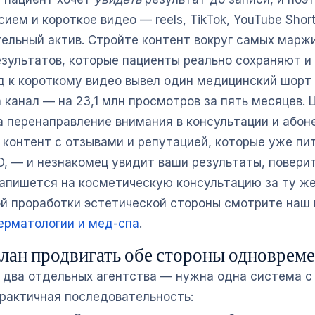
сием и короткое видео — reels, TikTok, YouTube Shor
ельный актив. Стройте контент вокруг самых марж
езультатов, которые пациенты реально сохраняют и
д к короткому видео вывел один медицинский шорт 
 канал — на 23,1 млн просмотров за пять месяцев. 
 а перенаправление внимания в консультации и абон
 контент с отзывами и репутацией, которые уже пи
O, — и незнакомец увидит ваши результаты, повери
запишется на косметическую консультацию за ту ж
ой проработки эстетической стороны смотрите наш 
ерматологии и мед-спа
.
лан продвигать обе стороны одноврем
 два отдельных агентства — нужна одна система с
рактичная последовательность: