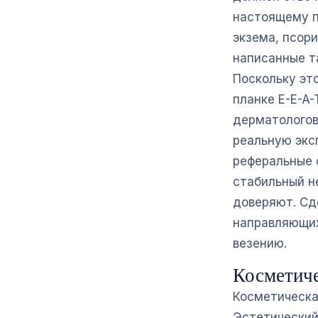
настоящему п
экзема, псори
написанные та
Поскольку эт
планке E-E-A
дерматологов
реальную экс
реферальные 
стабильный н
доверяют. Сд
направляющих 
везению.
Косметичес
Косметическа
Эстетический