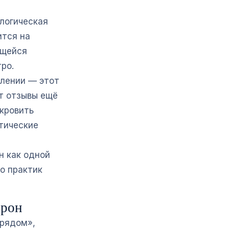
логическая
ится на
ющейся
ро.
млении — этот
ет отзывы ещё
скровить
тические
н как одной
о практик
орон
 рядом»,