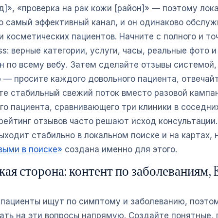
д]», «проверка на рак кожи [район]» — поэтому лок
о самый эффективный канал, и он одинаково обслуж
и косметических пациентов. Начните с полного и то
ss: верные категории, услуги, часы, реальные фото 
н по всему вебу. Затем сделайте отзывы системой, 
 — просите каждого довольного пациента, отвечайт
е стабильный свежий поток вместо разовой кампан
го пациента, сравнивающего три клиники в соседних
 рейтинг отзывов часто решают исход консультации.
выходит стабильно в локальном поиске и на картах,
выми в поиске»
создана именно для этого.
ая сторона: контент по заболеваниям, E
пациенты ищут по симптому и заболеванию, поэто
ать на эти вопросы напрямую. Создайте понятные, 