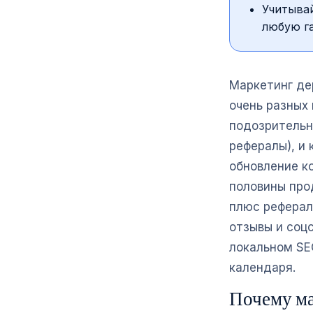
Учитывай
любую г
Маркетинг де
очень разных 
подозрительн
рефералы), и 
обновление ко
половины про
плюс реферал
отзывы и соц
локальном SE
календаря.
Почему ма