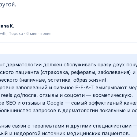
ругой.
iana K.
wth, Tepexa
·
6
мин чтения
г дерматологии должен обслуживать сразу двух поку
кого пациента (страховка, рефералы, заболевания) и
еского (наличные, эстетика, образ жизни).
уровне заболеваний и сильное E-E-A-T выигрывают м
 reels до/после, отзывы и соцсети — косметическую.
е SEO и отзывы в Google — самый эффективный канал
большинство запросов в дерматологии локальные и о
.
ьные связи с терапевтами и другими специалистами 
вый и недорогой источник медицинских пациентов.