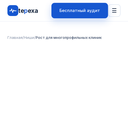
te
p
exa
☰
Бесплатный аудит
Главная
/
Ниши
/
Рост для многопрофильных клиник