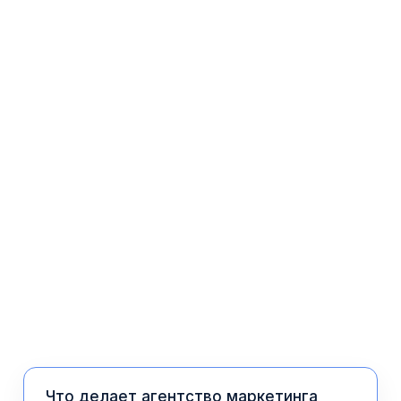
Dr. I. Stern
Эстетическая клиника · США
Что делает агентство маркетинга