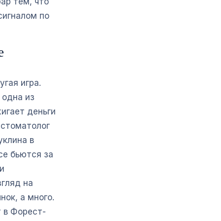
ар тем, что
сигналом по
е
угая игра.
 одна из
игает деньги
«стоматолог
уклина в
се бьются за
и
згляд на
нок, а много.
 в Форест-