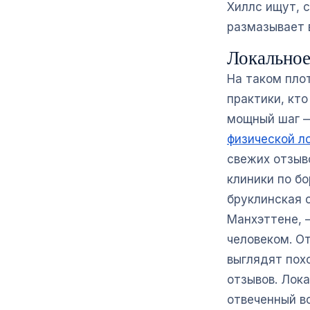
Хиллс ищут, 
размазывает в
Локальное 
На таком плот
практики, кт
мощный шаг 
физической л
свежих отзыво
клиники по б
бруклинская 
Манхэттене, 
человеком. О
выглядят пох
отзывов. Лок
отвеченный в