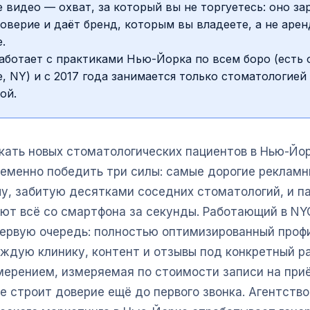
 видео — охват, за который вы не торгуетесь: оно за
оверие и даёт бренд, которым вы владеете, а не арен
.
аботает с практиками Нью-Йорка по всем боро (есть 
, NY) и с 2017 года занимается только стоматологией
ой.
кать новых стоматологических пациентов в Нью-Йор
еменно победить три силы: самые дорогие рекламн
чу, забитую десятками соседних стоматологий, и п
ют всё со смартфона за секунды. Работающий в NY
первую очередь: полностью оптимизированный проф
аждую клинику, контент и отзывы под конкретный р
мерением, измеряемая по стоимости записи на приё
е строит доверие ещё до первого звонка. Агентство