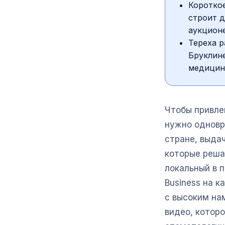
Короткое
строит д
аукционе
Tepexa р
Бруклине
медицин
Чтобы привле
нужно одновр
стране, выда
которые реша
локальный в 
Business на к
с высоким на
видео, которо