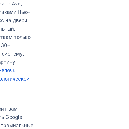
each Ave,
тиками Нью-
кс на двери
льный,
отаем только
 30+
ю систему,
артину
ивлечь
ологической
оит вам
ль Google
й премиальные