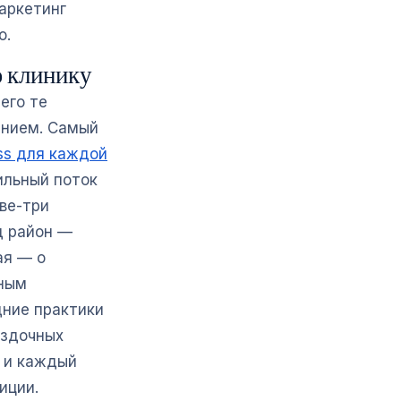
аркетинг
о.
ю клинику
его те
ением. Самый
ss для каждой
бильный поток
две-три
д район —
ая — о
жным
дние практики
ёздочных
в и каждый
иции.