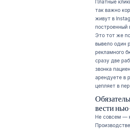
Платные клик
так важно кор
живут в Insta
построенный в
Это тот же п
вывело один 
рекламного б
сразу две ра
звонка пациен
арендуете в р
цепляет в пер
Обязатель
вести нью
Не совсем — н
Производстве