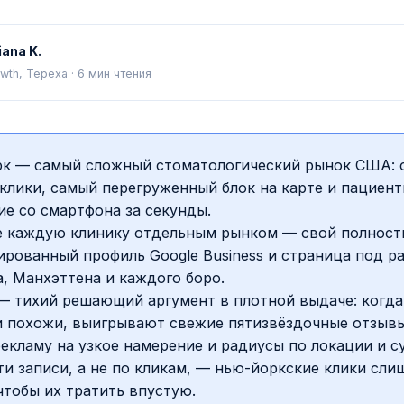
iana K.
wth, Tepexa
·
6
мин чтения
к — самый сложный стоматологический рынок США: 
клики, самый перегруженный блок на карте и пациент
е со смартфона за секунды.
е каждую клинику отдельным рынком — свой полнос
рованный профиль Google Business и страница под р
, Манхэттена и каждого боро.
— тихий решающий аргумент в плотной выдаче: когда
и похожи, выигрывают свежие пятизвёздочные отзывы
екламу на узкое намерение и радиусы по локации и с
и записи, а не по кликам, — нью-йоркские клики сл
чтобы их тратить впустую.