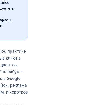
ранее
дуете в
офис в
 и
ке, практике
ые клики в
ациентов,
C плейбук —
иль Google
айон, реклама
м, и короткое