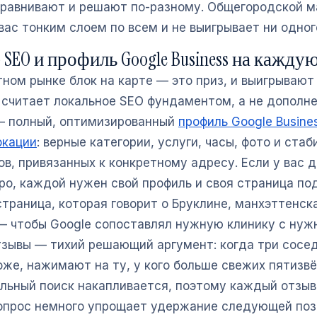
сравнивают и решают по-разному. Общегородской м
ас тонким слоем по всем и не выигрывает ни одног
SEO и профиль Google Business на кажду
ном рынке блок на карте — это приз, и выигрывают 
о считает локальное SEO фундаментом, а не дополн
— полный, оптимизированный
профиль Google Busine
окации
: верные категории, услуги, часы, фото и ста
в, привязанных к конкретному адресу. Если у вас 
оро, каждой нужен свой профиль и своя страница по
страница, которая говорит о Бруклине, манхэттенск
— чтобы Google сопоставлял нужную клинику с ну
тзывы — тихий решающий аргумент: когда три сосе
оже, нажимают на ту, у кого больше свежих пятизв
альный поиск накапливается, поэтому каждый отзы
опрос немного упрощает удержание следующей поз