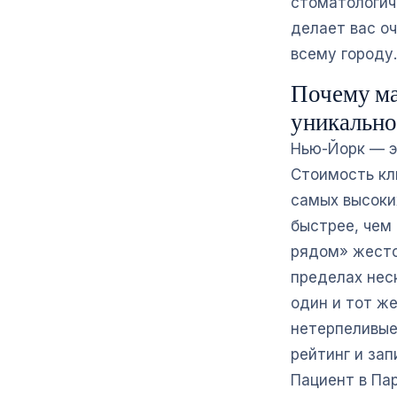
стоматологич
делает вас о
всему городу.
Почему ма
уникально
Нью-Йорк — эт
Стоимость кл
самых высоки
быстрее, чем
рядом» жесто
пределах нес
один и тот же
нетерпеливые
рейтинг и зап
Пациент в Па