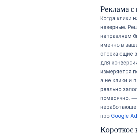
Реклама с
Когда клики н
неверные. Ре
направляем б
именно в ваш
отсекающие з
для конверси
измеряется п
а не клики и 
реально запо
помесячно, —
неработающее
про
Google Ad
Короткое в