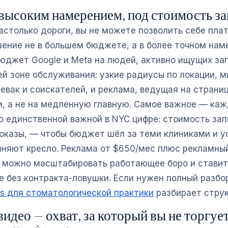
 высоким намерением, под стоимость з
астолько дороги, вы не можете позволить себе плат
шение не в большем бюджете, а в более точном нам
юджет Google и Meta на людей, активно ищущих за
ей зоне обслуживания: узкие радиусы по локации, м
евак и соискателей, и реклама, ведущая на страни
и, а не на медленную главную. Самое важное — ка
о единственной важной в NYC цифре: стоимость зап
показы, — чтобы бюджет шёл за теми клиниками и у
лняют кресло. Реклама от $650/мес плюс рекламны
 можно масштабировать работающее боро и ставит
 без контракта-ловушки. Если нужен полный разбор
s для стоматологической практики
разбирает струк
идео — охват, за который вы не торгуе