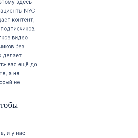
этому здесь
 Пациенты NYC
дает контент,
 подписчиков.
ткое видео
чиков без
о делает
т» вас ещё до
е, а не
торый не
чтобы
, и у нас