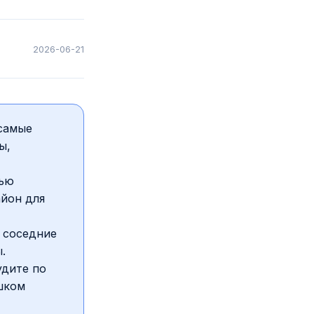
2026-06-21
самые
ы,
тью
айон для
 соседние
.
удите по
ишком