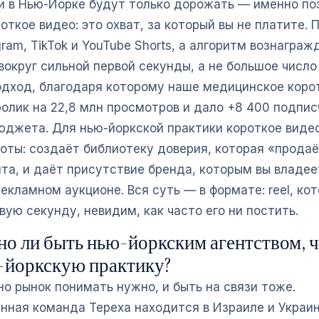
и в Нью-Йорке будут только дорожать — именно по
откое видео: это охват, за который вы не платите.
gram, TikTok и YouTube Shorts, а алгоритм вознаграж
округ сильной первой секунды, а не большое число
одход, благодаря которому наше медицинское коро
ролик на 22,8 млн просмотров и дало +8 400 подпис
юджета. Для нью-йоркской практики короткое виде
боты: создаёт библиотеку доверия, которая «продаё
та, и даёт присутствие бренда, которым вы владеет
екламном аукционе. Вся суть — в формате: reel, ко
вую секунду, невидим, как часто его ни постить.
но ли быть нью-йоркским агентством, 
-йоркскую практику?
о рынок понимать нужно, и быть на связи тоже.
нная команда Tepexa находится в Израиле и Украине