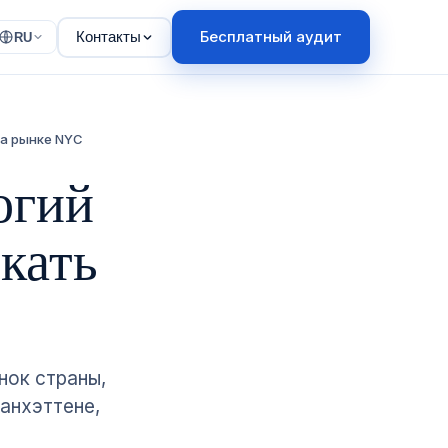
Бесплатный аудит
Контакты
RU
на рынке NYC
огий
кать
ок страны,
Манхэттене,