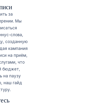
аписи
ить за
ерении. Мы
писаться
инус-слова,
цу, созданную
ждая кампания
иси на приём,
слугами, что
й бюджет,
ь на паузу
, наш гайд
туру.
тесь