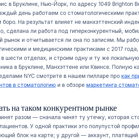
ис в Бруклине, Нью-Йорк, по адресу 1049 Brighton B
аждый день работаем со стоматологическими прак
 боро. На результат влияет не манхэттенский инде
то, сделана ли работа под гиперконкурентный, моби
й рынок и отчитывается ли она по записям. Мы раб
гическими и медицинскими практиками с 2017 года,
 в шести отделах, и строим одну и ту же локальну
иника в Бруклине, Манхэттене или Квинсе. Полную к
ределами NYC смотрите в нашем пилларе про
как пр
нтов в стоматологию
и в обзоре
маркетинга стомат
чать на таком конкурентном рынке
чинят разом — сначала чинят ту утечку, которая ст
пациентов. У одной практики это полупустой профи
ряющий блок на карте; у другой — аккаунт, платящи