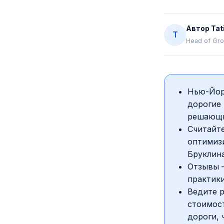
Автор
Tat
T
Head of Gro
Нью-Йор
дорогие 
решающи
Считайт
оптимизи
Бруклина
Отзывы 
практик
Ведите р
стоимост
дороги, 