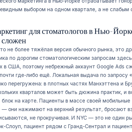
еского маркетинга в Нью-Йорке отрабатывает гонор
чевидным выбором на одном квартале, а не слабым 
ркетинг для стоматологов в Нью-Йорк
 сложен
о не более тяжёлая версия обычного рынка, это др
ика по дорогим стоматологическим запросам здесь
х в США, поэтому небрежный аккаунт Google Ads сж
 почти где-либо ещё. Локальная выдача по запросу 
ко перегружена: в плотных частях Манхэттена и Бр
кольких кварталов может быть дюжина практик, и в
 блок на карте. Пациенты в массе своей мобильные 
 — они нажимают на верхний результат, бросают в
исываются, не прокручивая. И NYC — это не один ры
рк-Слоуп, пациент рядом с Гранд-Сентрал и пациент