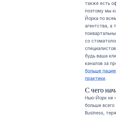
также есть оф
поэтому мы к
Йорка по всем
агентства, а 
поквартальны
со стоматоло
специалистов
будь ваша кл
каналов за п
больше пацие
практики
.
С чего на
Нью-Йорк не 
больше всего 
Business, те