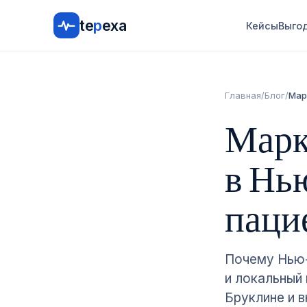
te
p
exa
Кейсы
Выго
Главная
/
Блог
/
Мар
Марк
в Нь
паци
Почему Нью-
и локальный 
Бруклине и в