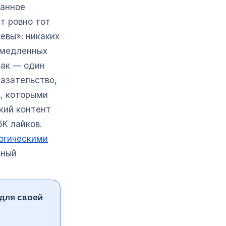
данное
т ровно тот
ревы»: никаких
х медленных
так — один
казательство,
в, которыми
кий контент
6K лайков.
огическими
ьный
 для своей