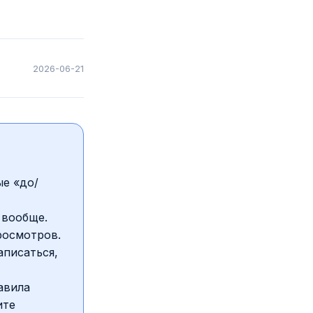
2026-06-21
ые «до/
 вообще.
росмотров.
аписаться,
авила
ите