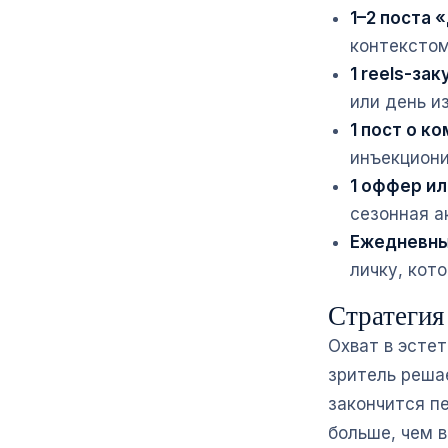
1–2 поста 
контекстом
1 reels-за
или день и
1 пост о к
инъекциони
1 оффер ил
сезонная а
Ежедневны
личку, кот
Стратегия 
Охват в эстет
зритель решае
закончится п
больше, чем в