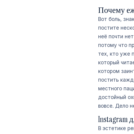
Почему еж
Вот боль, зн
постите неско
неё почти нет
потому что пр
тех, кто уже 
который читае
котором заин
постить кажд
местного пац
достойный ох
вовсе. Дело н
Instagram 
В эстетике р