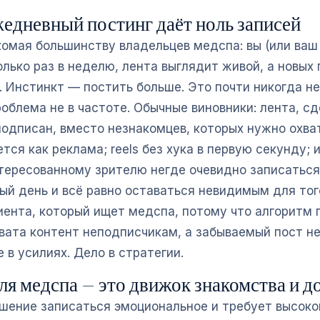
едневный постинг даёт ноль записей
акомая большинству владельцев медспа: вы (или ваш
лько раз в неделю, лента выглядит живой, а новых 
. Инстинкт — постить больше. Это почти никогда не
облема не в частоте. Обычные виновники: лента, с
подписан, вместо незнакомцев, которых нужно охват
тся как реклама; reels без хука в первую секунду; и
тересованному зрителю негде очевидно записатьс
ый день и всё равно оставаться невидимым для тог
иента, который ищет медспа, потому что алгоритм 
вата контент неподписчикам, а забываемый пост не
е в усилиях. Дело в стратегии.
для медспа — это движок знакомства и д
ешение записаться эмоциональное и требует высоко