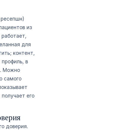
 ресепшн)
пациентов из
 работает,
деланная для
ить; контент,
 профиль, в
я. Можно
о самого
показывает
 получает его
оверия
го доверия.