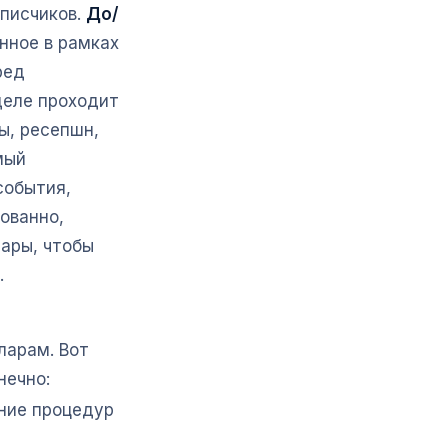
писчиков.
До/
нное в рамках
ред
деле проходит
ы, ресепшн,
мый
события,
ованно,
лары, чтобы
.
ларам. Вот
нечно:
ние процедур