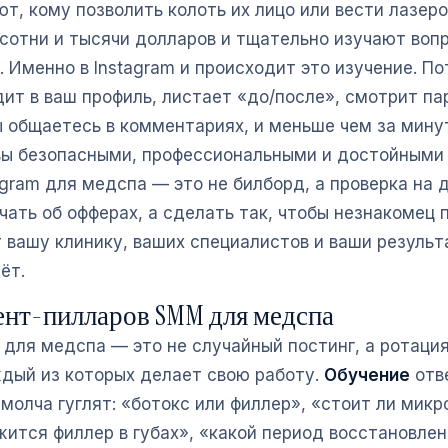
т, кому позволить колоть их лицо или вести лазеро
 сотни и тысячи долларов и тщательно изучают воп
. Именно в Instagram и происходит это изучение. П
ит в ваш профиль, листает «до/после», смотрит пар
вы общаетесь в комментариях, и меньше чем за мину
вы безопасными, профессиональными и достойными
gram для медспа — это не билборд, а проверка на 
чать об офферах, а сделать так, чтобы незнакомец 
т вашу клинику, ваших специалистов и ваши резуль
ёт.
ент-пилларов SMM для медспа
для медспа — это не случайный постинг, а ротация
ждый из которых делает свою работу.
Обучение
отве
молча гуглят: «ботокс или филлер», «стоит ли микр
жится филлер в губах», «какой период восстановлен