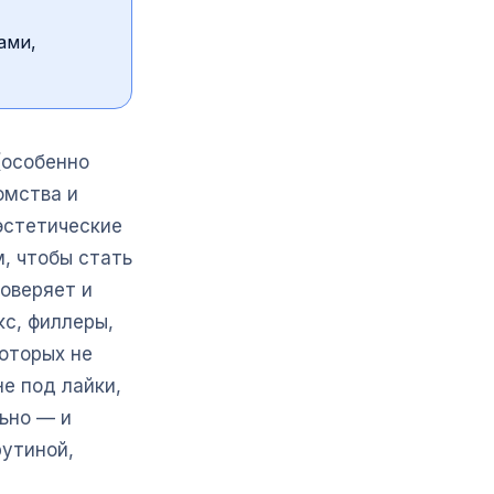
ами,
(особенно
омства и
эстетические
м, чтобы стать
оверяет и
кс, филлеры,
которых не
не под лайки,
ьно — и
рутиной,