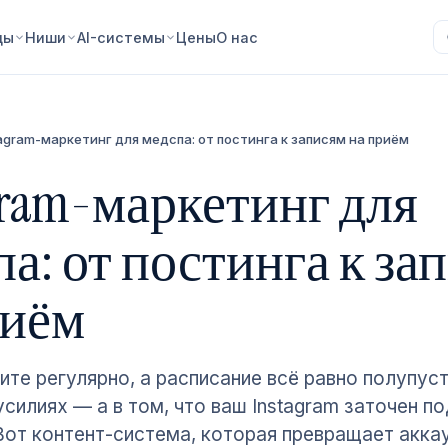
ды
Ниши
AI-системы
Цены
О нас
tagram-маркетинг для медспа: от постинга к записям на приём
gram-маркетинг для
а: от постинга к за
риём
ите регулярно, а расписание всё равно полупус
усилиях — а в том, что ваш Instagram заточен по
 Вот контент-система, которая превращает акка