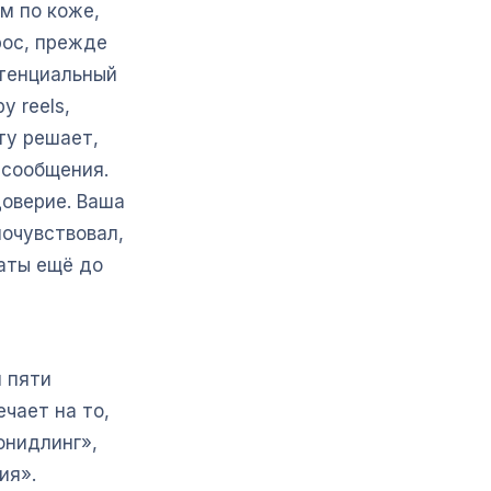
м по коже,
рос, прежде
отенциальный
у reels,
ту решает,
 сообщения.
доверие. Ваша
почувствовал,
таты ещё до
 пяти
чает на то,
онидлинг»,
ия».