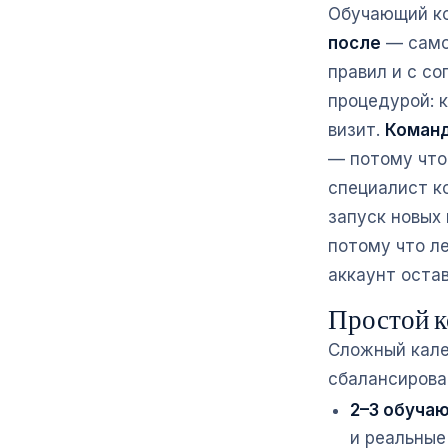
Обучающий ко
после
— самое
правил и с со
процедурой: 
визит.
Коман
— потому что
специалист к
запуск новых
потому что л
аккаунт остав
Простой к
Сложный кале
сбалансирова
2–3 обучаю
и реальные