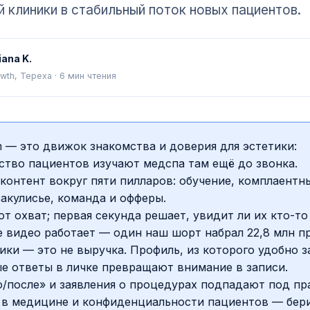
 клиники в стабильный поток новых пациентов.
iana K.
wth, Tepexa
·
6
мин чтения
m — это движок знакомства и доверия для эстетики:
ство пациентов изучают медспа там ещё до звонка.
контент вокруг пяти пилларов: обучение, комплаентн
закулисье, команда и офферы.
ют охват; первая секунда решает, увидит ли их кто-то
 видео работает — один наш шорт набрал 22,8 млн п
ки — это не выручка. Профиль, из которого удобно з
е ответы в личке превращают внимание в записи.
/после» и заявления о процедурах подпадают под пр
 в медицине и конфиденциальности пациентов — бер