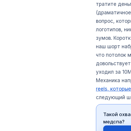
тратите день
(драматичное
вопрос, котор
логотипов, ни
зумов. Корот
наш шорт наб
что потолок 
довольствует
уходил за 10M
Механика нап
reels, которы
следующий ша
Такой охва
медспа?