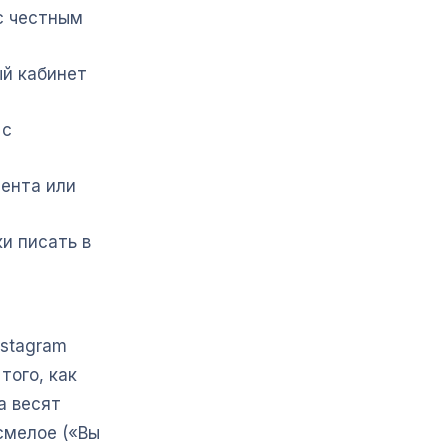
с честным
ый кабинет
 с
ента или
и писать в
nstagram
того, как
а весят
смелое («Вы