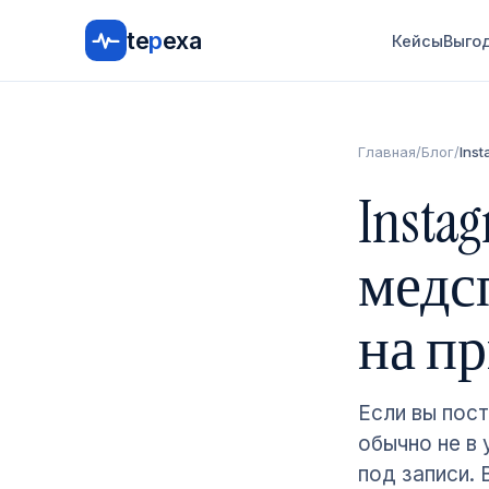
te
p
exa
Кейсы
Выго
Главная
/
Блог
/
Ins
Insta
медсп
на п
Если вы пост
обычно не в 
под записи.