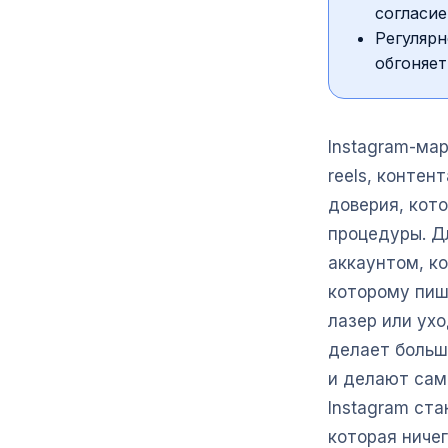
согласие
Регулярн
обгоняет
Instagram-ма
reels, контен
доверия, кот
процедуры. Дл
аккаунтом, к
которому пише
лазер или ухо
делает больши
и делают сам
Instagram ста
которая ничег