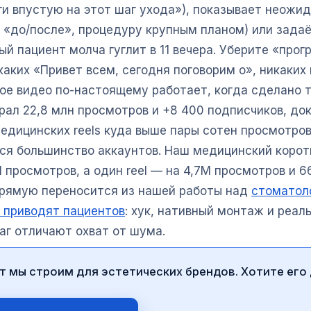
ги впустую на этот шаг ухода»), показывает неожи
 «до/после», процедуру крупным планом) или задаё
ый пациент молча гуглит в 11 вечера. Уберите «прог
каких «Привет всем, сегодня поговорим о», никаки
кое видео по-настоящему работает, когда сделано 
рал 22,8 млн просмотров и +8 400 подписчиков, до
медицинских reels куда выше пары сотен просмотро
ся большинство аккаунтов. Наш медицинский корот
 просмотров, а один reel — на 4,7M просмотров и 6
рямую переносится из нашей работы над
стоматол
е приводят пациентов
: хук, нативный монтаж и реал
г отличают охват от шума.
т мы строим для эстетических брендов. Хотите его