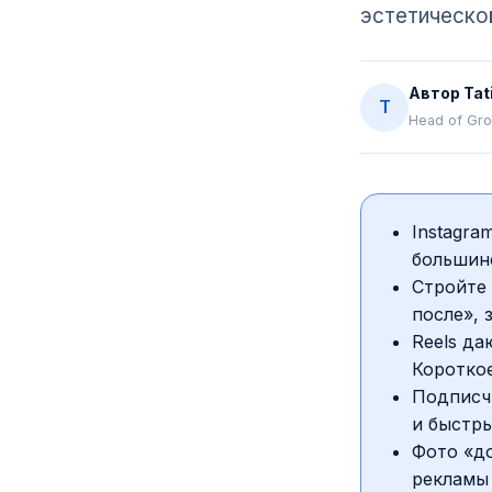
эстетической
Автор
Tat
T
Head of Gro
Instagra
большин
Стройте 
после», 
Reels да
Короткое
Подписчи
и быстры
Фото «до
рекламы