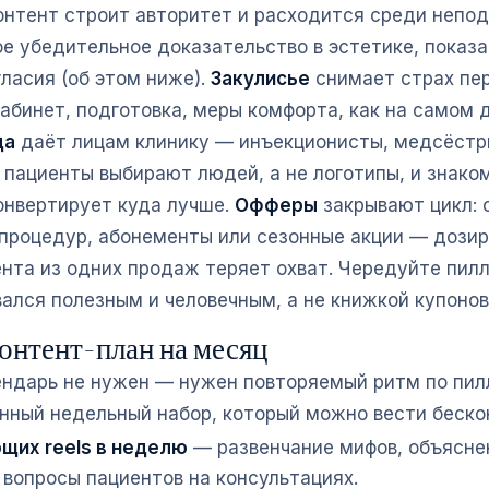
нтент строит авторитет и расходится среди непод
 убедительное доказательство в эстетике, показа
гласия (об этом ниже).
Закулисье
снимает страх пе
кабинет, подготовка, меры комфорта, как на самом 
да
даёт лицам клинику — инъекционисты, медсёстр
 пациенты выбирают людей, а не логотипы, и знако
онвертирует куда лучше.
Офферы
закрывают цикл: 
 процедур, абонементы или сезонные акции — дозир
ента из одних продаж теряет охват. Чередуйте пил
ался полезным и человечным, а не книжкой купонов
онтент-план на месяц
ндарь не нужен — нужен повторяемый ритм по пил
нный недельный набор, который можно вести беско
щих reels в неделю
— развенчание мифов, объясне
 вопросы пациентов на консультациях.