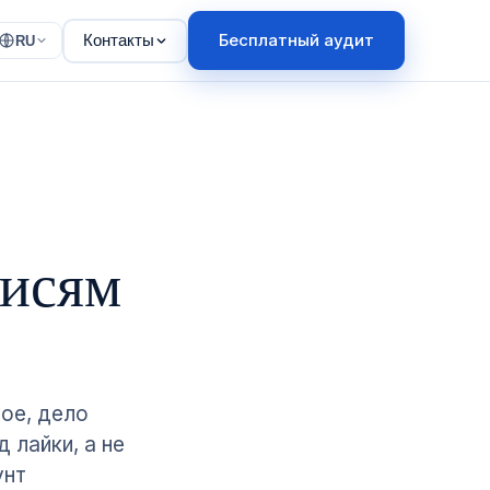
Бесплатный аудит
Контакты
RU
писям
тое, дело
д лайки, а не
унт