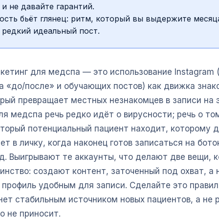
 и не давайте гарантий.
ость бьёт глянец: ритм, который вы выдержите месяц
 редкий идеальный пост.
ркетинг для медспа — это использование Instagram 
та «до/после» и обучающих постов) как движка знак
орый превращает местных незнакомцев в записи на 
я медспа речь редко идёт о вирусности; речь о то
оторый потенциальный пациент находит, которому д
т в личку, когда наконец готов записаться на бото
д. Выигрывают те аккаунты, что делают две вещи, 
нство: создают контент, заточенный под охват, а 
 профиль удобным для записи. Сделайте это правил
нет стабильным источником новых пациентов, а не 
о не приносит.