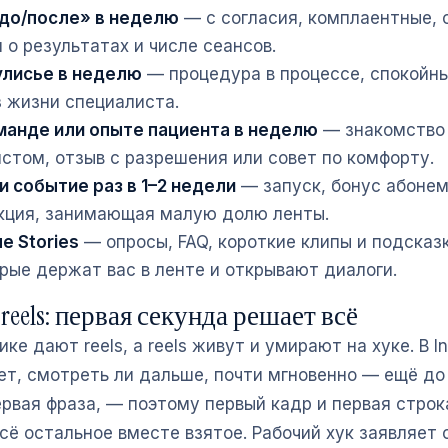
«до/после» в неделю
— с согласия, комплаентные, 
 о результатах и числе сеансов.
кулисье в неделю
— процедура в процессе, спокойн
з жизни специалиста.
оманде или опыте пациента в неделю
— знакомство
стом, отзыв с разрешения или совет по комфорту.
и событие раз в 1–2 недели
— запуск, бонус абонем
кция, занимающая малую долю ленты.
е Stories
— опросы, FAQ, короткие клипы и подсказк
орые держат вас в ленте и открывают диалоги.
reels: первая секунда решает всё
ике дают reels, а reels живут и умирают на хуке. В I
т, смотреть ли дальше, почти мгновенно — ещё до 
ервая фраза, — поэтому первый кадр и первая строк
сё остальное вместе взятое. Рабочий хук заявляет 