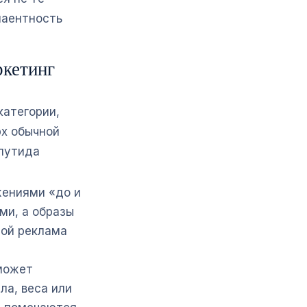
плаентность
ркетинг
категории,
х обычной
глутида
жениями «до и
ми, а образы
рой реклама
может
ла, веса или