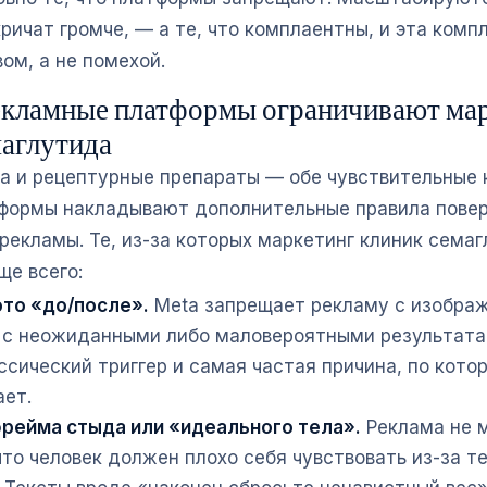
кричат громче, — а те, что комплаентны, и эта ком
ом, а не помехой.
кламные платформы ограничивают ма
маглутида
а и рецептурные препараты — обе чувствительные 
формы накладывают дополнительные правила повер
рекламы. Те, из-за которых маркетинг клиник сема
ще всего:
то «до/после».
Meta запрещает рекламу с изобра
 с неожиданными либо маловероятными результата
ссический триггер и самая частая причина, по кото
ает.
рейма стыда или «идеального тела».
Реклама не 
что человек должен плохо себя чувствовать из-за те