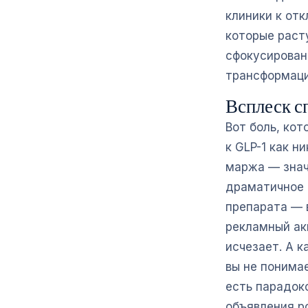
клиники к от
которые раст
сфокусирован
трансформаци
Всплеск с
Вот боль, ко
к GLP-1 как н
маржа — знач
драматичное 
препарата — в
рекламный ак
исчезает. А к
вы не понимае
есть парадок
объявления р