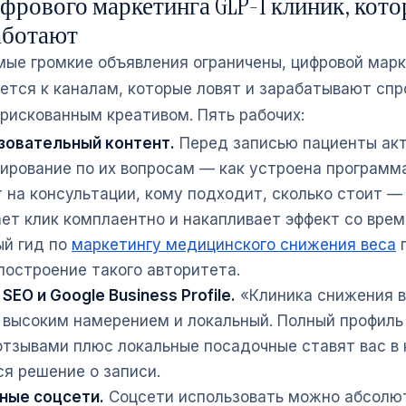
фрового маркетинга GLP-1 клиник, кот
аботают
мые громкие объявления ограничены, цифровой марк
ется к каналам, которые ловят и зарабатывают спро
 рискованным креативом. Пять рабочих:
зовательный контент.
Перед записью пациенты ак
жирование по их вопросам — как устроена программа
 на консультации, кому подходит, сколько стоит —
ет клик комплаентно и накапливает эффект со вре
ый гид по
маркетингу медицинского снижения веса
п
построение такого авторитета.
SEO и Google Business Profile.
«Клиника снижения 
 высоким намерением и локальный. Полный профиль
 отзывами плюс локальные посадочные ставят вас в 
я решение о записи.
ные соцсети.
Соцсети использовать можно абсолю