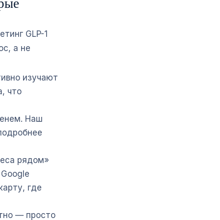
орые
етинг GLP-1
с, а не
тивно изучают
, что
менем. Наш
одробнее
веса рядом»
 Google
карту, где
тно — просто