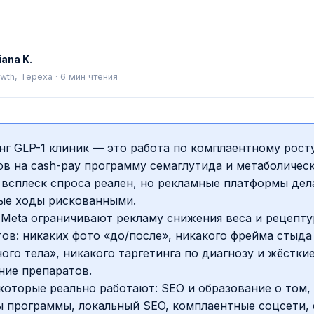
iana K.
wth, Tepexa
·
6
мин чтения
г GLP-1 клиник — это работа по комплаентному рост
в на cash-pay программу семаглутида и метаболичес
 всплеск спроса реален, но рекламные платформы де
ые ходы рискованными.
 Meta ограничивают рекламу снижения веса и рецепт
ов: никаких фото «до/после», никакого фрейма стыда
ого тела», никакого таргетинга по диагнозу и жёстки
ние препаратов.
которые реально работают: SEO и образование о том,
 программы, локальный SEO, комплаентные соцсети, e