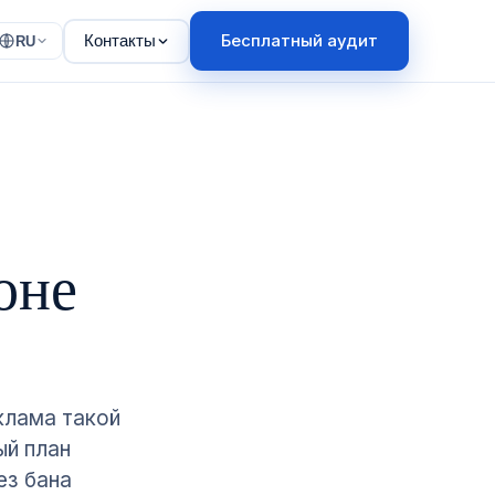
Бесплатный аудит
Контакты
RU
оне
клама такой
ый план
ез бана