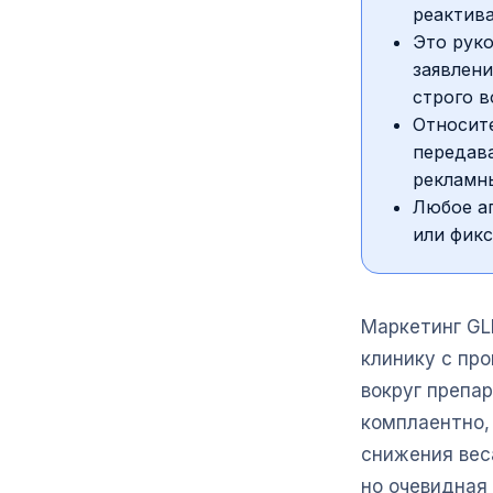
реактива
Это руко
заявлени
строго в
Относите
передава
рекламны
Любое а
или фикс
Маркетинг GL
клинику с пр
вокруг препар
комплаентно,
снижения вес
но очевидная 