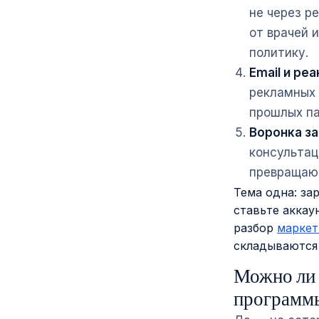
не через р
от врачей 
политику.
Email и ре
рекламных 
прошлых па
Воронка за
консультац
превращают
Тема одна: за
ставьте аккау
разбор
маркет
складываются 
Можно ли 
программы