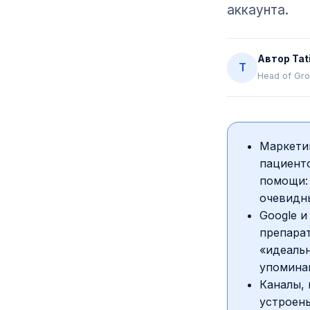
аккаунта.
Автор
Tat
T
Head of Gro
Маркетин
пациенто
помощи:
очевидн
Google и
препарат
«идеальн
упомина
Каналы, 
устроены