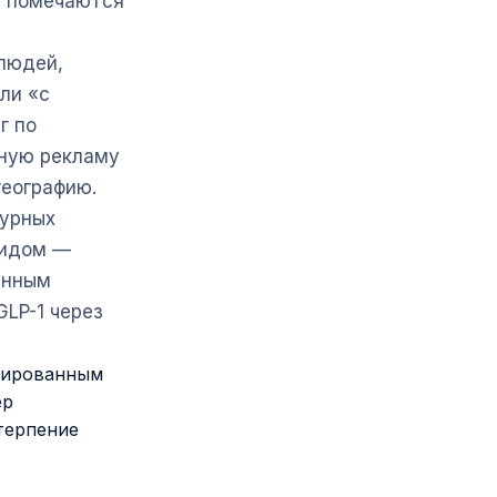
» помечаются
людей,
ли «с
г по
нную рекламу
географию.
урных
тидом —
анным
GLP-1 через
окированным
ёр
терпение