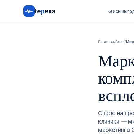
te
p
exa
Кейсы
Выго
Главная
/
Блог
/
Мар
Марк
комп
вспл
Спрос на пр
клиники — м
маркетинга G