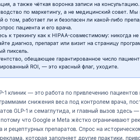
ция, а также чёткая воронка записи на консультацию.
водство по маркетингу, а не медицинский совет. Мы
й о том, работает ли и безопасен ли какой-либо преп
опрос пациента и его врача.
сь к трекингу как к HIPAA-совместимому: никогда не
йте диагноз, препарат или визит на страницу програ
й пиксель.
гентство, обещающее гарантированное число пациент
ированный ROI, — это красный флаг, уходите.
P-1 клиник — это работа по привлечению пациентов 
ограммами снижения веса под контролем врача, по
атов GLP-1 и семаглутида, и главный вызов здесь —
 потому что Google и Meta жёстко ограничивают ре
а и рецептурных препаратов. Спрос на историческ
реклама, которая заполняет другие практики, прив