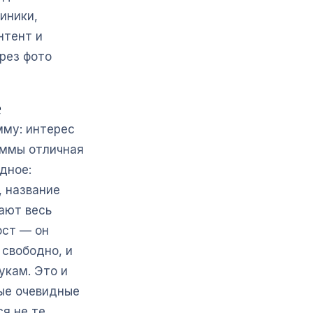
иники,
нтент и
рез фото
е
мму: интерес
раммы отличная
дное:
, название
чают весь
ост — он
 свободно, и
укам. Это и
мые очевидные
я не те