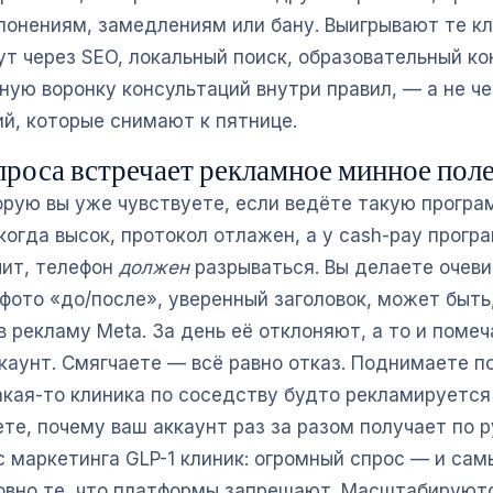
клонениям, замедлениям или бану. Выигрывают те кл
ут через SEO, локальный поиск, образовательный ко
ную воронку консультаций внутри правил, — а не че
й, которые снимают к пятнице.
проса встречает рекламное минное пол
торую вы уже чувствуете, если ведёте такую програ
икогда высок, протокол отлажен, а у cash-pay прог
ит, телефон
должен
разрываться. Вы делаете очеви
фото «до/после», уверенный заголовок, может быть
 рекламу Meta. За день её отклоняют, а то и поме
каунт. Смягчаете — всё равно отказ. Поднимаете п
акая-то клиника по соседству будто рекламируется
те, почему ваш аккаунт раз за разом получает по р
с маркетинга GLP-1 клиник: огромный спрос — и са
овно те, что платформы запрещают. Масштабируютс