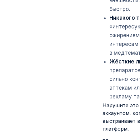
внешности.
быстро.
Никакого т
«интересую
ожирением»
интересам 
в медтемат
Жёсткие л
препаратов
сильно кон
аптекам ил
рекламу та
Нарушите это 
аккаунтом, ко
выстраивает в
платформ.