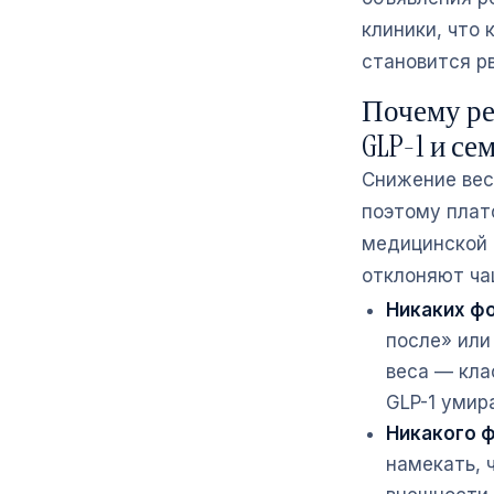
клиники, что 
становится рв
Почему ре
GLP-1 и се
Снижение вес
поэтому плат
медицинской 
отклоняют ча
Никаких фо
после» или
веса — кла
GLP-1 умир
Никакого ф
намекать, 