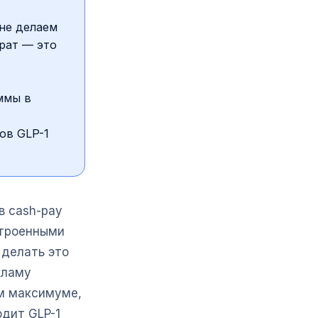
 не делаем
арат — это
ммы в
ов GLP-1
в cash-pay
строенными
 делать это
кламу
ом максимуме,
одит GLP-1