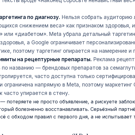
 Тексты вроде «наконец сбросьте ненавистный вес
аргетинга по диагнозу.
Нельзя собрать аудиторию 
щихся снижением веса» как признаком здоровья, и
 или «диабетом». Meta убрала детальный таргетин
здоровья, а Google ограничивает персонализирова
ике, поэтому таргетинг опирается на намерение и 
имиты на рецептурные препараты.
Реклама рецепт
 по названию — брендовых препаратов за семаглу
тролируется, часто доступна только сертифициров
и ограничена напрямую в Meta, поэтому маркетинг 
к часто упирается в стену.
— потеряете не просто объявление, а рискуете забл
торый болезненно восстанавливать. Серьёзный партн
сё с обходом правил с первого дня, а не испытывает 