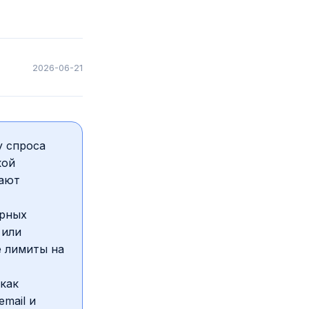
2026-06-21
у спроса
кой
лают
урных
 или
е лимиты на
 как
mail и