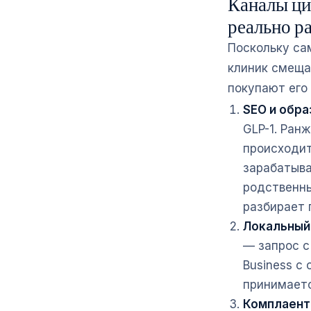
Каналы ци
реально р
Поскольку са
клиник смеща
покупают его
SEO и обра
GLP-1. Ран
происходит
зарабатыва
родственн
разбирает 
Локальный 
— запрос с
Business с
принимаетс
Комплаент