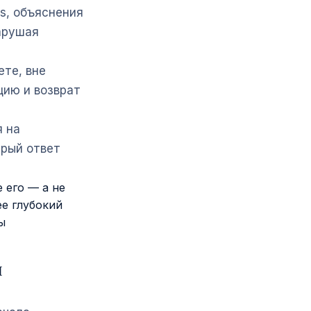
s, объяснения
нарушая
ете, вне
цию и возврат
 на
трый ответ
 его — а не
ее глубокий
ы
я