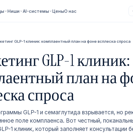
ды
Ниши
AI-системы
Цены
О нас
кетинг GLP-1 клиник: комплаентный план на фоне всплеска спроса
етинг GLP-1 клиник:
лаентный план на ф
еска спроса
ограммы GLP-1 и семаглутида взрывается, но ре
инное поле комплаенса. Вот честный, поканальн
LP-1 клиник, который заполняет консультации б