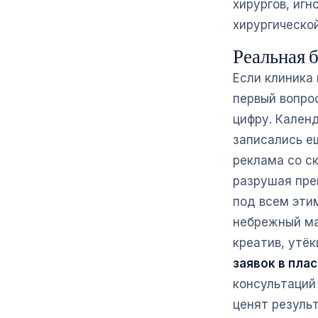
хирургов, иг
хирургической
Реальная б
Если клиника
первый вопро
цифру. Кален
записались ещ
реклама со с
разрушая пре
под всем этим
небрежный ма
креатив, утёк
заявок в пла
консультаций
ценят результ