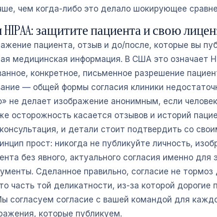
чше, чем когда-либо это делало шокирующее сравне
 HIPAA: защитите пациента и свою лице
ажение пациента, отзыв и до/после, которые вы пу
ая медицинская информация. В США это означает H
анное, конкретное, письменное разрешение пациен
вание — общей формы согласия клиники недостаточ
» не делает изображение анонимным, если человек
 же осторожность касается отзывов и историй пацие
консультация, и детали стоит подтвердить со сво
инцип прост: никогда не публикуйте личность, изо
нта без явного, актуального согласия именно для э
кументы. Сделанное правильно, согласие не тормоз
то часть той деликатности, из-за которой дорогие
Мы согласуем согласие с вашей командой для каждо
ражения, которые публикуем.