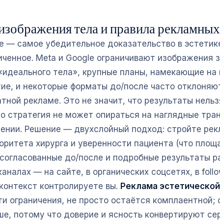
 изображения тела и правила рекламны
е — самое убедительное доказательство в эстетик
иченное. Meta и Google ограничивают изображения 
 «идеального тела», крупные планы, намекающие на
ие, и некоторые форматы до/после часто отклоняю
тной рекламе. Это не значит, что результаты нельз
что стратегия не может опираться на наглядные тра
ении. Решение — двухслойный подход: стройте рек
торитета хирурга и уверенности пациента (что площ
 согласованные до/после и подробные результаты 
аналах — на сайте, в органических соцсетях, в foll
 контекст контролируете вы.
Реклама эстетической
и ограничения, не просто остаётся комплаентной; 
ше, потому что доверие и ясность конвертируют се