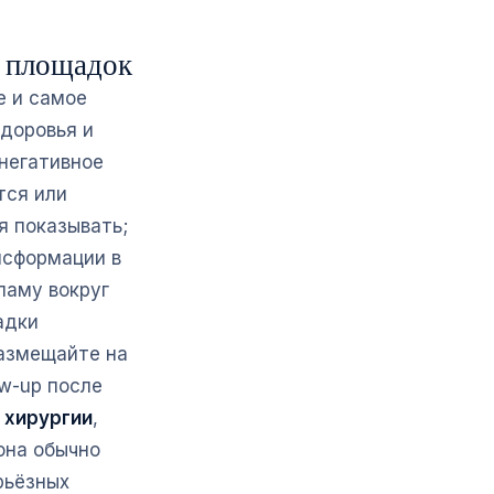
х площадок
е и самое
здоровья и
 негативное
тся или
я показывать;
нсформации в
ламу вокруг
адки
размещайте на
ow-up после
 хирургии
,
она обычно
рьёзных