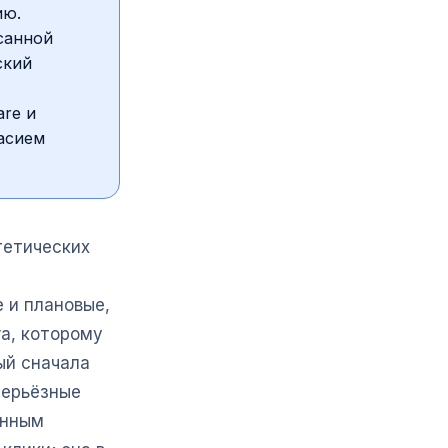
ию.
санной
ский
re и
асием
тетических
е и плановые,
а, которому
ый сначала
серьёзные
анным