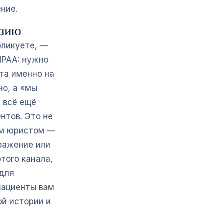
ние.
нзию
бликуете, —
IPAA: нужно
та именно на
но, а «мы
 всё ещё
нтов. Это не
им юристом —
бражение или
того канала,
 для
 пациенты вам
й истории и