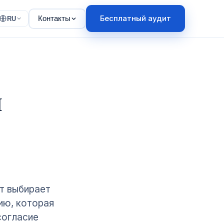
Бесплатный аудит
Контакты
RU
й
нт выбирает
цию, которая
согласие