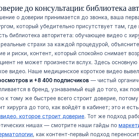
оверие до консультации: библиотека ав
шение о доверии принимается до звонка, ваша перв
ургом, который убедительно присутствует там, где
есть библиотека авторитета: обучающее видео с хир
реальные страхи за каждой процедурой, объясните
ие и риски, контент, который спокойно снимает воз
циент не может произнести вслух. Здесь основную
кое видео. Наше медицинское короткое видео вывел
просмотров и +8 400 подписчиков
— чистый органич
пливается в бренд, узнаваемый ещё до того, как по
ео к тому же быстрее всего строит доверие, потому
т хирурга до того, как войдёт в кабинет; это и ест
 видео, которое строит доверие
. Тот же подход раб
тических нишах — смотрите наши гайды по
маркет
ерматологии
, как контент-первый подход переносит