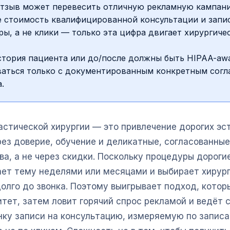
отзыв может перевесить отличную рекламную кампан
е стоимость квалифицированной консультации и запи
ы, а не клики — только эта цифра двигает хирургиче
стория пациента или до/после должны быть HIPAA-awa
ваться только с документированным конкретным согл
.
астической хирургии — это привлечение дорогих эс
рез доверие, обучение и деликатные, согласованные
а, а не через скидки. Поскольку процедуры дороги
ает тему неделями или месяцами и выбирает хирург
долго до звонка. Поэтому выигрывает подход, котор
итет, затем ловит горячий спрос рекламой и ведёт 
онку записи на консультацию, измеряемую по запис