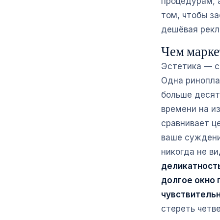
процедурам, а
том, чтобы за
дешёвая рекл
Чем марке
Эстетика — с
Одна ринопла
больше десят
времени на и
сравнивает це
ваше суждение
никогда не в
деликатност
долгое окно 
чувствительн
стереть четв