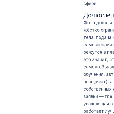
сфере.
До/после,
Фото до/посл
жёстко огран
тела: подача
самовосприят
режутся в пла
это значит, 
самом объявл
обучения, ав
поощряют), а
собственных к
заявки — где
уважающая эт
работает луч