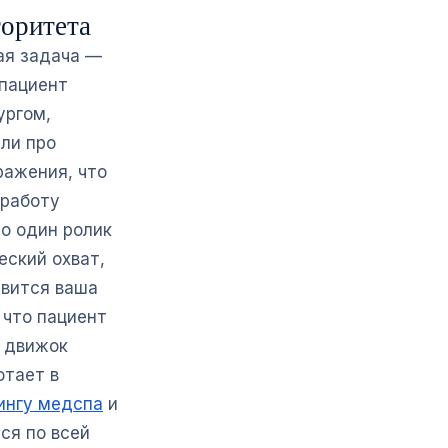
торитета
ая задача —
 пациент
ургом,
ли про
ражения, что
 работу
о один ролик
еский охват,
явится ваша
 что пациент
ь движок
отает в
ингу медспа
и
ся по всей