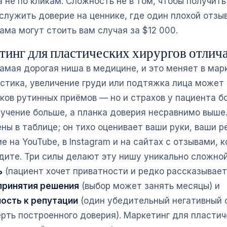
 не по кликам. Сложность не в том, чтобы получить 
служить доверие на ценнике, где один плохой отзы
ама могут стоить вам случая за $12 000.
тинг для пластических хирургов отлич
амая дорогая ниша в медицине, и это меняет в марк
стика, увеличение груди или подтяжка лица может
ков рутинных приёмов — но и страхов у пациента б
зучение больше, а планка доверия несравнимо выше.
ны в таблице; он тихо оценивает ваши руки, ваши р
 на YouTube, в Instagram и на сайтах с отзывами, 
идите. Три силы делают эту нишу уникально сложной
ь
(пациент хочет приватности и редко рассказывает
принятия решения
(выбор может занять месяцы) и
ость к репутации
(один убедительный негативный 
ерть построенного доверия). Маркетинг для пластич