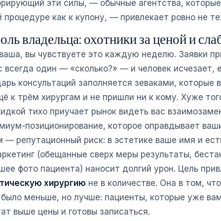
норирующий эти силы, — обычные агентства, которые
 процедуре как к купону, — привлекает ровно не те
оль владельца: охотники за ценой и сла
 ваша, вы чувствуете это каждую неделю. Заявки пр
с всегда один — «сколько?» — и человек исчезает,
дарь консультаций заполняется зеваками, которые в
ё к трём хирургам и не пришли ни к кому. Хуже тог
кидкой тихо приучает рынок видеть вас взаимозам
миум-позиционирование, которое оправдывает ваши
 — репутационный риск: в эстетике ваше имя и есть
ркетинг (обещанные сверх меры результаты, беста
шее фото пациента) наносит долгий урон. Цель при
стическую хирургию
не в количестве. Она в том, чт
 было меньше, но лучше: пациенты, которые уже ва
ат выше цены и готовы записаться.