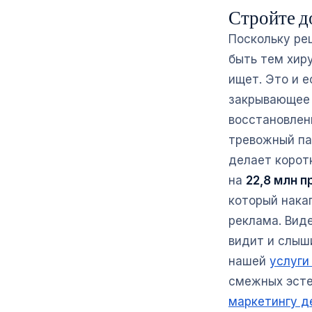
Стройте д
Поскольку ре
быть тем хир
ищет. Это и 
закрывающее 
восстановлен
тревожный па
делает корот
на
22,8 млн 
который нака
реклама. Вид
видит и слыши
нашей
услуги
смежных эсте
маркетингу д