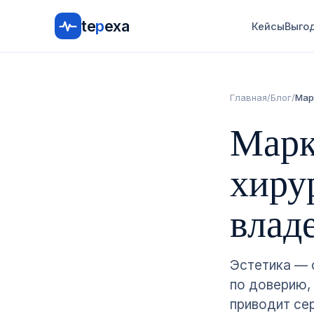
te
p
exa
Кейсы
Выго
Главная
/
Блог
/
Мар
Марк
хирур
влад
Эстетика — с
по доверию, 
приводит се