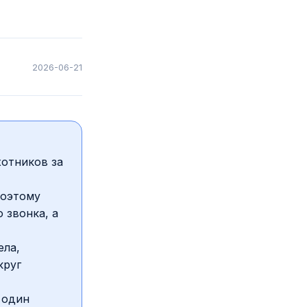
2026-06-21
хотников за
поэтому
 звонка, а
ела,
круг
 один