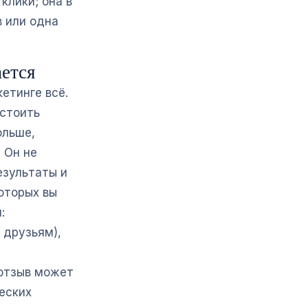
клики; она в
в или одна
ается
етинге всё.
 стоить
ольше,
 Он не
езультаты и
которых вы
:
 друзьям),
отзыв может
еских