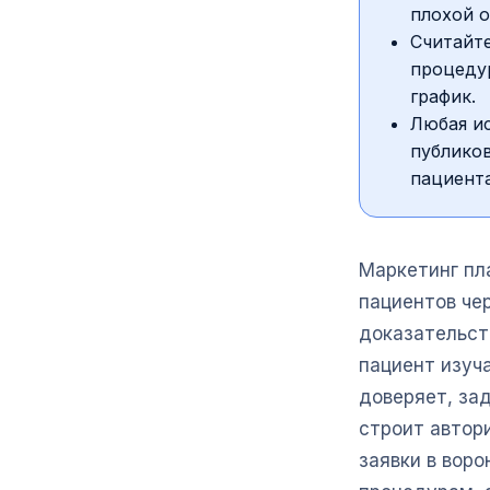
плохой 
Считайт
процедур
график.
Любая и
публико
пациента
Маркетинг пл
пациентов че
доказательств
пациент изуч
доверяет, за
строит автор
заявки в вор