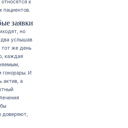
 относятся к
х пациентов.
бые заявки
иходят, но
 едва услышав
 тот же день
о, каждая
еняемым,
 гонорары. И
 актив, а
ктный
влечения
обы
м доверяют,