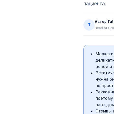
пациента.
Автор
Tat
T
Head of Gro
Маркети
деликатн
ценой и 
Эстетиче
нужна би
не прост
Рекламн
поэтому 
наглядн
Отзывы 